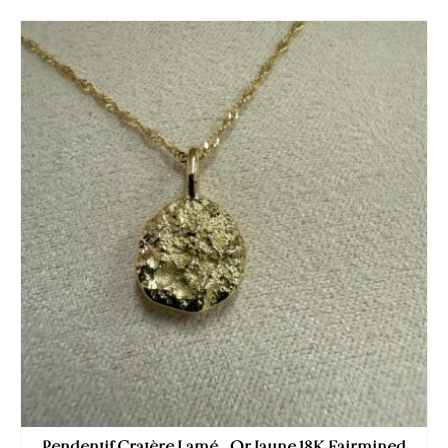
Pendentif Cratère Lamé – Or Jaune 18K Fairmined