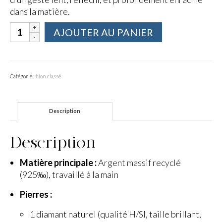
dans la matière.
quantité
AJOUTER AU PANIER
de
Bague
Argent
Massif
Catégorie :
Non classé
Améthyste
Diamant
Description
Description
Matière principale :
Argent massif recyclé
(925‰), travaillé à la main
Pierres :
1 diamant naturel (qualité H/SI, taille brillant,