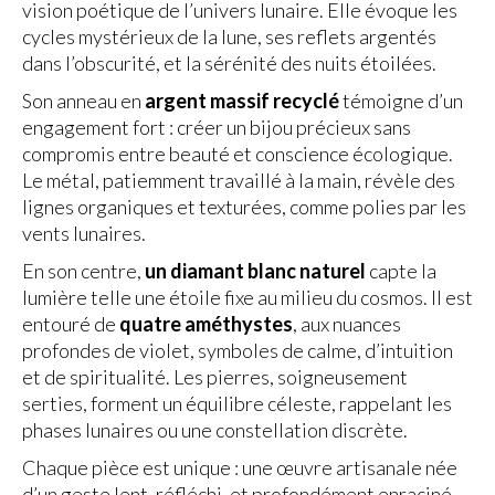
vision poétique de l’univers lunaire. Elle évoque les
cycles mystérieux de la lune, ses reflets argentés
dans l’obscurité, et la sérénité des nuits étoilées.
Son anneau en
argent massif recyclé
témoigne d’un
engagement fort : créer un bijou précieux sans
compromis entre beauté et conscience écologique.
Le métal, patiemment travaillé à la main, révèle des
lignes organiques et texturées, comme polies par les
vents lunaires.
En son centre,
un diamant blanc naturel
capte la
lumière telle une étoile fixe au milieu du cosmos. Il est
entouré de
quatre améthystes
, aux nuances
profondes de violet, symboles de calme, d’intuition
et de spiritualité. Les pierres, soigneusement
serties, forment un équilibre céleste, rappelant les
phases lunaires ou une constellation discrète.
Chaque pièce est unique : une œuvre artisanale née
d’un geste lent, réfléchi, et profondément enraciné